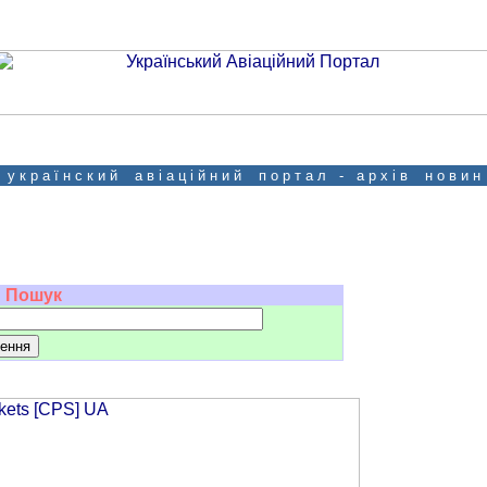
у к р а ї н с к и й а в і а ц і й н и й п о р т а л - а р х і в н о в и н
Пошук