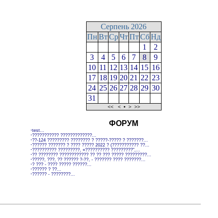
Серпень 2026
Пн
Вт
Ср
Чт
Пт
Сб
Нд
1
2
3
4
5
6
7
8
9
10
11
12
13
14
15
16
17
18
19
20
21
22
23
24
25
26
27
28
29
30
31
<<
<
•
>
>>
ФОРУМ
·
test...
·
??????????? ?????????????...
·
??-124 ????????? ???????? ? ?????-????? ? ???????...
·
?????? ??????? ? ???? ????? 2022 ? (??????????? ??...
·
?????????? ?????????, «?????????? ?????????",...
·
?? ???????? ???????????? ?? ?? ??? ????? ?????????...
·
?????, ???, ?? ?????? ?-??, - ??????? ???? ???????...
·
? ??? - ???? ????? ??????...
·
?????? ? ??...
·
?????? - ????????...