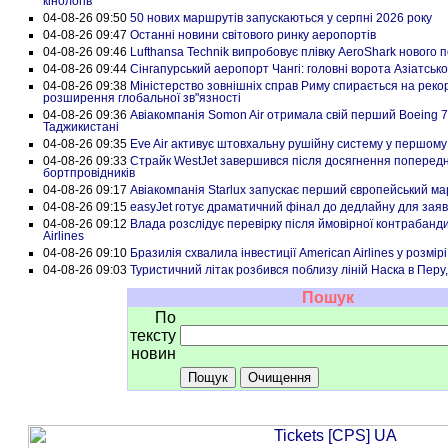
кінологів
04-08-26 09:50
50 нових маршрутів запускаються у серпні 2026 року
04-08-26 09:47
Останні новини світового ринку аеропортів
04-08-26 09:46
Lufthansa Technik випробовує плівку AeroShark нового 
04-08-26 09:44
Сінгапурський аеропорт Чангі: головні ворота Азіатськ
04-08-26 09:38
Міністерство зовнішніх справ Риму спирається на реко
розширення глобальної зв"язності
04-08-26 09:36
Авіакомпанія Somon Air отримала свій перший Boeing 7
Таджикистані
04-08-26 09:35
Eve Air активує штовхальну рушійну систему у першому
04-08-26 09:33
Страйк WestJet завершився після досягнення попередн
бортпровідників
04-08-26 09:17
Авіакомпанія Starlux запускає перший європейський м
04-08-26 09:15
easyJet готує драматичний фінал до дедлайну для заяво
04-08-26 09:12
Влада розслідує перевірку після ймовірної контрабанди
Airlines
04-08-26 09:10
Бразилія схвалила інвестиції American Airlines у розмірі
04-08-26 09:03
Туристичний літак розбився поблизу ліній Наска в Перу
Пошук
По
тексту
новин