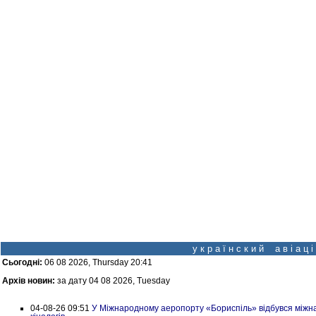
у к р а ї н с к и й а в і а ц
Сьогодні:
06 08 2026, Thursday 20:41
Архів новин:
за дату 04 08 2026, Tuesday
04-08-26 09:51
У Міжнародному аеропорту «Бориспіль» відбувся міжна