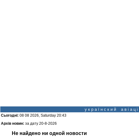
у к р а ї н с к и й а в і а ц
Сьогодні:
08 08 2026, Saturday 20:43
Архів новин:
за дату 20-8-2026
Не найдено ни одной новости