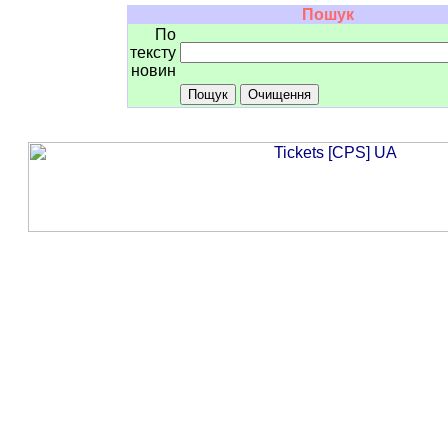
Пошук
По
тексту
новин