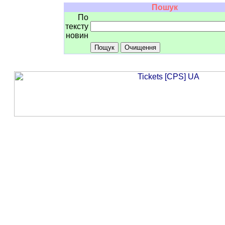
Пошук
По
тексту
новин