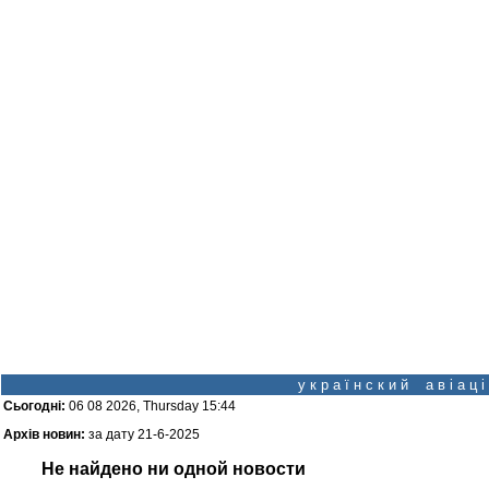
у к р а ї н с к и й а в і а ц
Сьогодні:
06 08 2026, Thursday 15:44
Архів новин:
за дату 21-6-2025
Не найдено ни одной новости