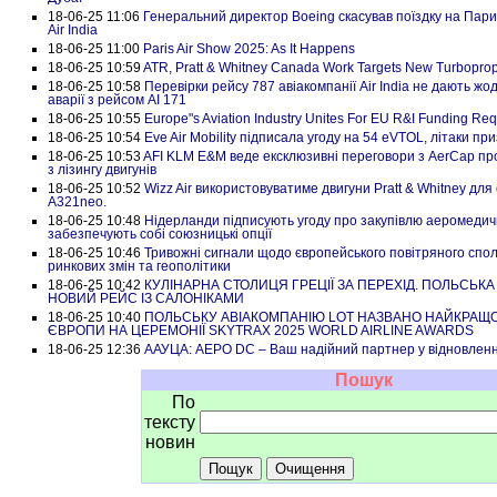
18-06-25 11:06
Генеральний директор Boeing скасував поїздку на Пари
Air India
18-06-25 11:00
Paris Air Show 2025: As It Happens
18-06-25 10:59
ATR, Pratt & Whitney Canada Work Targets New Turboprop
18-06-25 10:58
Перевірки рейсу 787 авіакомпанії Air India не дають жо
аварії з рейсом AI 171
18-06-25 10:55
Europe"s Aviation Industry Unites For EU R&I Funding Re
18-06-25 10:54
Eve Air Mobility підписала угоду на 54 eVTOL, літаки пр
18-06-25 10:53
AFI KLM E&M веде ексклюзивні переговори з AerCap пр
з лізингу двигунів
18-06-25 10:52
Wizz Air використовуватиме двигуни Pratt & Whitney для
A321neo.
18-06-25 10:48
Нідерланди підписують угоду про закупівлю аеромедич
забезпечують собі союзницькі опції
18-06-25 10:46
Тривожні сигнали щодо європейського повітряного сполу
ринкових змін та геополітики
18-06-25 10:42
КУЛІНАРНА СТОЛИЦЯ ГРЕЦІЇ ЗА ПЕРЕХІД. ПОЛЬСЬК
НОВИЙ РЕЙС ІЗ САЛОНІКАМИ
18-06-25 10:40
ПОЛЬСЬКУ АВІАКОМПАНІЮ LOT НАЗВАНО НАЙКРАЩО
ЄВРОПИ НА ЦЕРЕМОНІЇ SKYTRAX 2025 WORLD AIRLINE AWARDS
18-06-25 12:36
ААУЦА: АЕРО DC – Ваш надійний партнер у відновленні
Пошук
По
тексту
новин