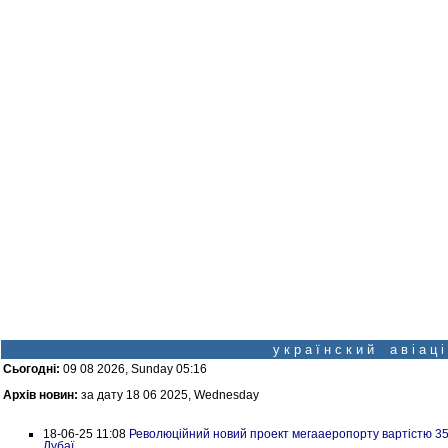
у к р а ї н с к и й а в і а ц
Сьогодні:
09 08 2026, Sunday 05:16
Архів новин:
за дату 18 06 2025, Wednesday
18-06-25 11:08
Революційний новий проект мегааеропорту вартістю 35 
Дубаї