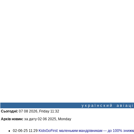
у к р а ї н с к и й а в і а ц
Сьогодні:
07 08 2026, Friday 11:32
Архів новин:
за дату 02 06 2025, Monday
02-06-25 11:29
KidsGoFirst: маленьким мандрівникам — до 100% знижк