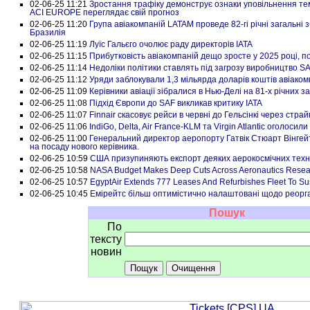
02-06-25 11:21
Зростання трафіку демонструє ознаки уповільнення тем
ACI EUROPE переглядає свій прогноз
02-06-25 11:20
Група авіакомпаній LATAM проведе 82-гі річні загальні 
Бразилія
02-06-25 11:19
Луїс Гальєго очолює раду директорів IATA
02-06-25 11:15
Прибутковість авіакомпаній дещо зросте у 2025 році, п
02-06-25 11:14
Недоліки політики ставлять під загрозу виробництво S
02-06-25 11:12
Уряди заблокували 1,3 мільярда доларів коштів авіаком
02-06-25 11:09
Керівники авіації зібралися в Нью-Делі на 81-х річних з
02-06-25 11:08
Підхід Європи до SAF викликав критику IATA
02-06-25 11:07
Finnair скасовує рейси в червні до Гельсінкі через стра
02-06-25 11:06
IndiGo, Delta, Air France-KLM та Virgin Atlantic оголоси
02-06-25 11:00
Генеральний директор аеропорту Гатвік Стюарт Вінгей
на посаду нового керівника.
02-06-25 10:59
США призупиняють експорт деяких аерокосмічних техн
02-06-25 10:58
NASA Budget Makes Deep Cuts Across Aeronautics Resear
02-06-25 10:57
EgyptAir Extends 777 Leases And Refurbishes Fleet To Su
02-06-25 10:45
Емірейтс більш оптимістично налаштовані щодо реорга
Пошук
По
тексту
новин