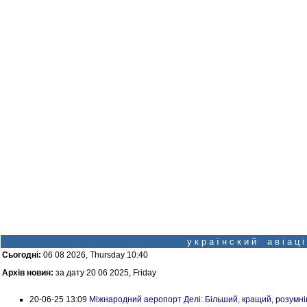
у к р а ї н с к и й а в і а ц
Сьогодні:
06 08 2026, Thursday 10:40
Архів новин:
за дату 20 06 2025, Friday
20-06-25 13:09
Міжнародний аеропорт Делі: Більший, кращий, розумн