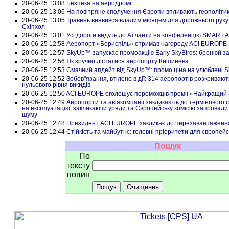
20-06-25 13:08
Безпека на аеродромі
20-06-25 13:06
На повітряне сполучення Європи впливають геополітика
20-06-25 13:05
Травень виявився вдалим місяцем для дорожнього рух
Схіпхол
20-06-25 13:01
Усі дороги ведуть до Атланти на конференцію SMART Ai
20-06-25 12:58
Аеропорт «Бориспіль» отримав нагороду ACI EUROPE за
20-06-25 12:57
SkyUp™ запускає промоакцію Early SkyBirds: бронюй за
20-06-25 12:56
Як зручно дістатися аеропорту Кишинева
20-06-25 12:53
Смачний апдейт від SkyUp™: промо ціна на улюблені S
20-06-25 12:52
Зобов"язання, втілене в дії: 314 аеропортів розкриваю
нульового рівня викидів
20-06-25 12:50
ACI EUROPE оголошує переможців премії «Найкращий а
20-06-25 12:49
Аеропорти та авіакомпанії закликають до термінового
на експлуатацію, закликаючи уряди та Європейську комісію запровади
шуму
20-06-25 12:48
Президент ACI EUROPE закликає до перезавантаження 
20-06-25 12:44
Стійкість та майбутнє: головні пріоритети для європей
Пошук
По
тексту
новин