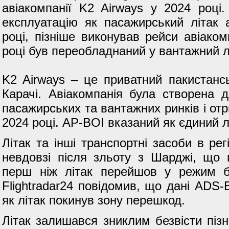
авіакомпанії K2 Airways у 2024 році
експлуатацію як пасажирський літак 
році, пізніше виконував рейси авіаком
році був переобладнаний у вантажний л
K2 Airways – це приватний пакистанс
Карачі. Авіакомпанія була створена 
пасажирських та вантажних ринків і от
2024 році. AP-BOI вказаний як єдиний л
Літак та інші транспортні засоби в ре
невдовзі після зльоту з Шарджі, що 
перш ніж літак перейшов у режим ба
Flightradar24 повідомив, що дані ADS-B
як літак покинув зону перешкод.
Літак залишався зниклим безвісти пізн