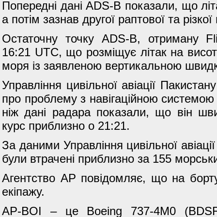
Попередні дані ADS-B показали, що літа
а потім зазнав другої раптової та різкої
Остаточну точку ADS-B, отриману Fli
16:21 UTC, що розміщує літак на висот
моря із заявленою вертикальною швидкі
Управління цивільної авіації Пакистан
про проблему з навігаційною системою 
ніж дані радара показали, що він шв
курс приблизно о 21:21.
За даними Управління цивільної авіації
були втрачені приблизно за 155 морськи
Агентство AP повідомляє, що на борту
екіпажу.
AP-BOI – це Boeing 737-4M0 (BDSF)