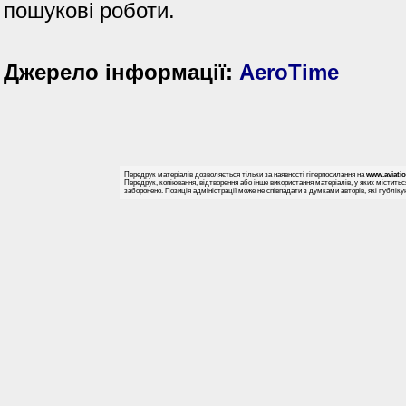
пошукові роботи.
Джерело інформації:
AeroTime
Передрук матеріалів дозволяється тільки за наявності гіперпосилання на
www.aviati
Передрук, копіювання, відтворення або інше використання матеріалів, у яких міститьс
заборонено. Позиція адміністрації може не співпадати з думками авторів, які публіку