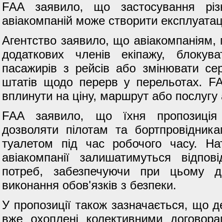
FAA заявило, що застосування різ
авіакомпаній може створити експлуатац
Агентство заявило, що авіакомпаніям,
додаткових членів екіпажу, блокува
пасажирів з рейсів або змінювати се
штатів щодо перерв у перельотах. F
вплинути на ціну, маршрут або послугу
FAA заявило, що їхня пропозиція 
дозволяти пілотам та бортпровідника
туалетом під час робочого часу. На
авіакомпанії залишатимуться відпо
потреб, забезпечуючи при цьому до
виконання обов'язків з безпеки.
У пропозиції також зазначається, що д
вже охоплені колективними договора