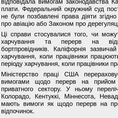
відповідала вимогам законодавства Ка
плати. Федеральний окружний суд пос
не були позбавлені права діяти згід
про авіацію або Законом про дерегуляц
Ці справи стосувалися того, чи можу
харчування та перерв на відп
бортпровідників. Каліфорнія зазвича
харчування, коли працівники працюють
періоду харчування, коли працівники п
Міністерство праці США перерахов
вимогами щодо перерв на прийом ї
приватного сектору. У ньому перелі
Колорадо, Кентуккі, Міннесота, Нев
мають вимоги як щодо перерв на при
відпочинок.