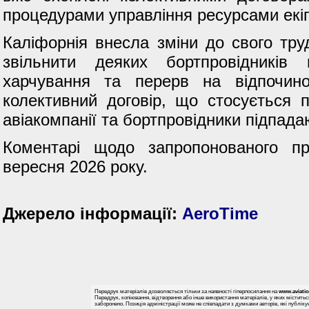
процедурами управління ресурсами екі
Каліфорнія внесла зміни до свого тру
звільнити деяких бортпровідників
харчування та перерв на відпочин
колективний договір, що стосується 
авіакомпанії та бортпровідники підпадаю
Коментарі щодо запропонованого п
вересня 2026 року.
Джерело інформації:
AeroTime
Передрук матеріалів дозволяється тільки за наявності гіперпосилання на
www.aviati
Передрук, копіювання, відтворення або інше використання матеріалів, у яких міститьс
заборонено. Позиція адміністрації може не співпадати з думками авторів, які публіку