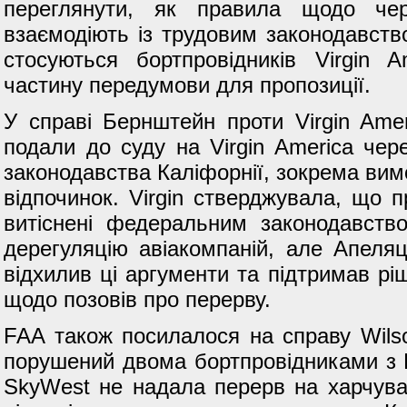
переглянути, як правила щодо чер
взаємодіють із трудовим законодавств
стосуються бортпровідників Virgin A
частину передумови для пропозиції.
У справі Бернштейн проти Virgin Amer
подали до суду на Virgin America чер
законодавства Каліфорнії, зокрема вим
відпочинок. Virgin стверджувала, що
витіснені федеральним законодавств
дерегуляцію авіакомпаній, але Апеля
відхилив ці аргументи та підтримав рі
щодо позовів про перерву.
FAA також посилалося на справу Wilson
порушений двома бортпровідниками з К
SkyWest не надала перерв на харчува