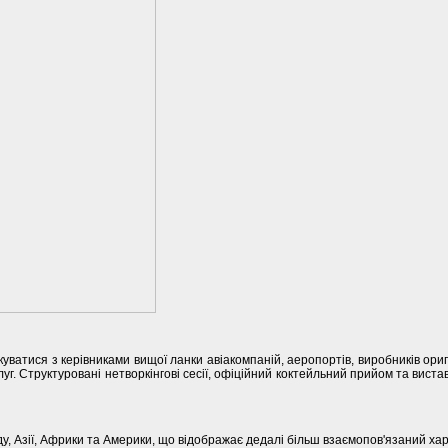
уватися з керівниками вищої ланки авіакомпаній, аеропортів, виробників ори
слуг. Структуровані нетворкінгові сесії, офіційний коктейльний прийом та вис
ду, Азії, Африки та Америки, що відображає дедалі більш взаємопов'язаний хара