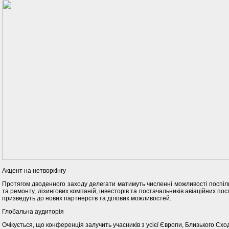
Акцент на нетворкінгу
Протягом дводенного заходу делегати матимуть численні можливості поспілк
та ремонту, лізингових компаній, інвесторів та постачальників авіаційних по
призведуть до нових партнерств та ділових можливостей.
Глобальна аудиторія
Очікується, що конференція залучить учасників з усієї Європи, Близького Схо