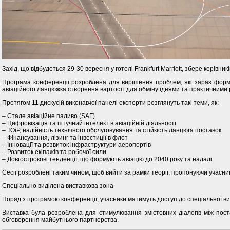
Захід, що відбудеться 29-30 вересня у готелі Frankfurt Marriott, збере керівни
Програма конференції розроблена для вирішення проблем, які зараз формуют
авіаційного ланцюжка створення вартості для обміну ідеями та практичними
Протягом 11 дискусій виконавчої панелі експерти розглянуть такі теми, як:
– Стале авіаційне паливо (SAF)
– Цифровізація та штучний інтелект в авіаційній діяльності
– ТОіР, надійність технічного обслуговування та стійкість ланцюга поставок
– Фінансування, лізинг та інвестиції в флот
– Інновації та розвиток інфраструктури аеропортів
– Розвиток екіпажів та робочої сили
– Довгострокові тенденції, що формують авіацію до 2040 року та надалі
Сесії розроблені таким чином, щоб вийти за рамки теорії, пропонуючи учасника
Спеціально виділена виставкова зона
Поряд з програмою конференції, учасники матимуть доступ до спеціальної вист
Виставка була розроблена для стимулювання змістовних діалогів між пос
обговорення майбутнього партнерства.