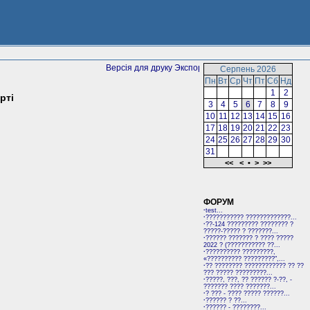
Версія для друку
Серпень 2026
Пн
Вт
Ср
Чт
Пт
Сб
Нд
1
2
рті
3
4
5
6
7
8
9
10
11
12
13
14
15
16
17
18
19
20
21
22
23
24
25
26
27
28
29
30
31
<<
<
•
>
>>
ФОРУМ
·
test...
·
??????????? ?????????????...
·
??-124 ????????? ???????? ?
?????-????? ? ???????...
·
?????? ??????? ? ???? ?????
2022 ? (??????????? ??...
·
?????????? ?????????,
«?????????? ?????????",...
·
?? ???????? ???????????? ?? ??
??? ????? ?????????...
·
?????, ???, ?? ?????? ?-??, -
??????? ???? ???????...
·
? ??? - ???? ????? ??????...
·
?????? ? ??...
·
?????? - ????????...