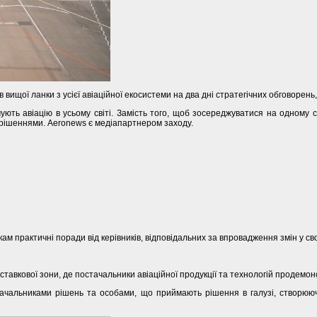
ків вищої ланки з усієї авіаційної екосистеми на два дні стратегічних обговорен
ь авіацію в усьому світі. Замість того, щоб зосереджуватися на одному сегм
 рішеннями. Aeronews є медіапартнером заходу.
м практичні поради від керівників, відповідальних за впровадження змін у сво
авкової зони, де постачальники авіаційної продукції та технологій продемонс
тачальниками рішень та особами, що приймають рішення в галузі, створююч