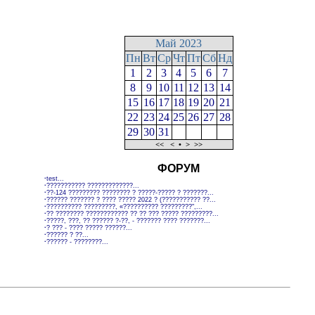
Май 2023
Пн
Вт
Ср
Чт
Пт
Сб
Нд
1
2
3
4
5
6
7
8
9
10
11
12
13
14
15
16
17
18
19
20
21
22
23
24
25
26
27
28
29
30
31
<<
<
•
>
>>
ФОРУМ
·
test...
·
??????????? ?????????????...
·
??-124 ????????? ???????? ? ?????-????? ? ???????...
·
?????? ??????? ? ???? ????? 2022 ? (??????????? ??...
·
?????????? ?????????, «?????????? ?????????",...
·
?? ???????? ???????????? ?? ?? ??? ????? ?????????...
·
?????, ???, ?? ?????? ?-??, - ??????? ???? ???????...
·
? ??? - ???? ????? ??????...
·
?????? ? ??...
·
?????? - ????????...