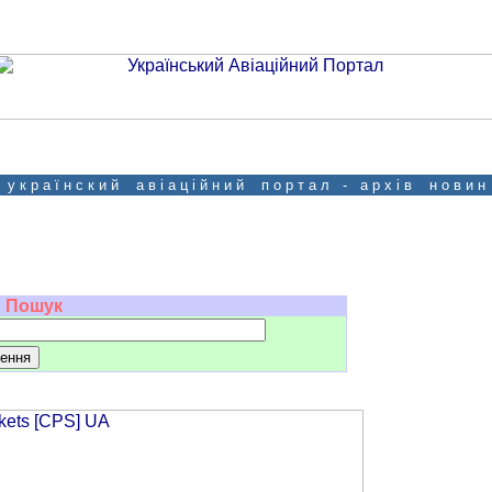
у к р а ї н с к и й а в і а ц і й н и й п о р т а л - а р х і в н о в и н
Пошук