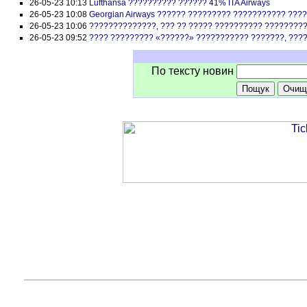
26-05-23 10:13
Lufthansa ?????????? ?????? 41% ITA Airways
26-05-23 10:08
Georgian Airways ?????? ????????? ??????????? ???
26-05-23 10:06
??????????????, ??? ?? ????? ?????????? ????????
26-05-23 09:52
???? ????????? «??????» ??????????? ???????, ???
По тексту новин