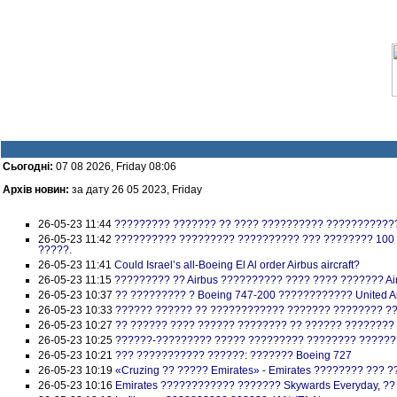
Сьогодні:
07 08 2026, Friday 08:06
Архів новин:
за дату 26 05 2023, Friday
26-05-23 11:44
????????? ??????? ?? ???? ?????????? ???????????
26-05-23 11:42
?????????? ????????? ?????????? ??? ???????? 100 
?????.
26-05-23 11:41
Could Israel’s all-Boeing El Al order Airbus aircraft?
26-05-23 11:15
????????? ?? Airbus ?????????? ???? ???? ??????? Ai
26-05-23 10:37
?? ????????? ? Boeing 747-200 ???????????? United Ai
26-05-23 10:33
?????? ?????? ?? ???????????? ??????? ???????? ?? 
26-05-23 10:27
?? ?????? ???? ?????? ???????? ?? ?????? ????????
26-05-23 10:25
??????-????????? ????? ????????? ???????? ???????
26-05-23 10:21
??? ??????????? ??????: ??????? Boeing 727
26-05-23 10:19
«Cruzing ?? ????? Emirates» - Emirates ???????? ???
26-05-23 10:16
Emirates ???????????? ??????? Skywards Everyday, ?