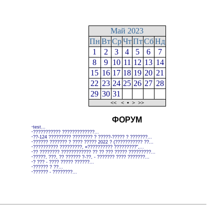
Май 2023
Пн
Вт
Ср
Чт
Пт
Сб
Нд
1
2
3
4
5
6
7
8
9
10
11
12
13
14
15
16
17
18
19
20
21
22
23
24
25
26
27
28
29
30
31
<<
<
•
>
>>
ФОРУМ
·
test...
·
??????????? ?????????????...
·
??-124 ????????? ???????? ? ?????-????? ? ???????...
·
?????? ??????? ? ???? ????? 2022 ? (??????????? ??...
·
?????????? ?????????, «?????????? ?????????",...
·
?? ???????? ???????????? ?? ?? ??? ????? ?????????...
·
?????, ???, ?? ?????? ?-??, - ??????? ???? ???????...
·
? ??? - ???? ????? ??????...
·
?????? ? ??...
·
?????? - ????????...