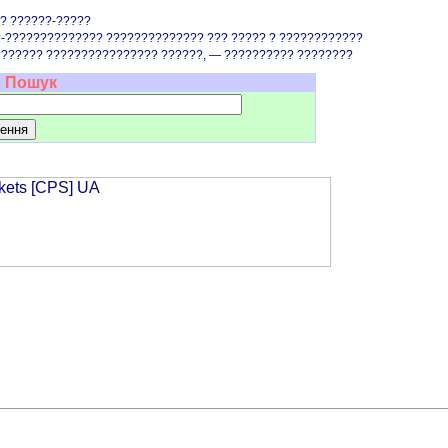
?? ??????-?????
?-?????????????? ?????????????? ??? ????? ? ????????????
??????? ???????????????? ??????, — ?????????? ????????
Пошук