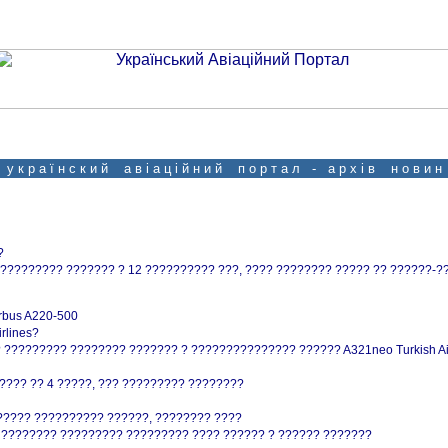
у к р а ї н с к и й а в і а ц і й н и й п о р т а л - а р х і в н о в и н
?
????????? ??????? ? 12 ?????????? ???, ???? ???????? ????? ?? ??????-?
rbus A220-500
rlines?
????????? ???????? ??????? ? ??????????????? ?????? A321neo Turkish Air
??? ?? 4 ?????, ??? ????????? ????????
 ?????? ?????????? ??????, ???????? ????
? ???????? ????????? ????????? ???? ?????? ? ?????? ???????