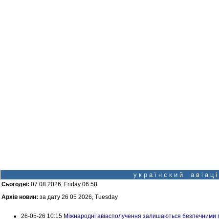
у к р а ї н с к и й а в і а ц
Сьогодні:
07 08 2026, Friday 06:58
Архів новин:
за дату 26 05 2026, Tuesday
26-05-26 10:15
Міжнародні авіасполучення залишаються безпечними п