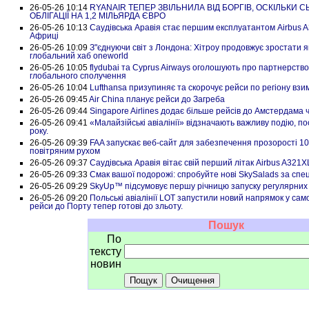
26-05-26 10:14
RYANAIR ТЕПЕР ЗВІЛЬНИЛА ВІД БОРГІВ, ОСКІЛЬКИ 
ОБЛІГАЦІЇ НА 1,2 МІЛЬЯРДА ЄВРО
26-05-26 10:13
Саудівська Аравія стає першим експлуатантом Airbus 
Африці
26-05-26 10:09
З"єднуючи світ з Лондона: Хітроу продовжує зростати 
глобальний хаб oneworld
26-05-26 10:05
flydubai та Cyprus Airways оголошують про партнерст
глобального сполучення
26-05-26 10:04
Lufthansa призупиняє та скорочує рейси по регіону взи
26-05-26 09:45
Air China планує рейси до Загреба
26-05-26 09:44
Singapore Airlines додає більше рейсів до Амстердама 
26-05-26 09:41
«Малайзійські авіалінії» відзначають важливу подію, п
року.
26-05-26 09:39
FAA запускає веб-сайт для забезпечення прозорості 10
повітряним рухом
26-05-26 09:37
Саудівська Аравія вітає свій перший літак Airbus A321
26-05-26 09:33
Смак вашої подорожі: спробуйте нові SkySalads за спе
26-05-26 09:29
SkyUp™ підсумовує першу річницю запуску регулярних 
26-05-26 09:20
Польські авіалінії LOT запустили новий напрямок у само
рейси до Порту тепер готові до зльоту.
Пошук
По
тексту
новин