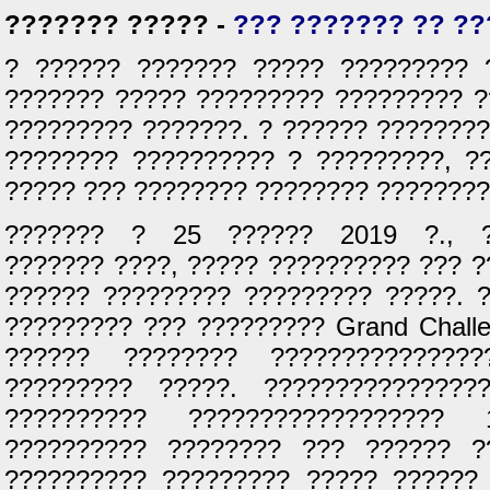
??????? ????? -
??? ??????? ?? ??
? ?????? ??????? ????? ????????? 
??????? ????? ????????? ????????? ?
????????? ???????. ? ?????? ???????
???????? ?????????? ? ?????????, ?
????? ??? ???????? ???????? ????????
??????? ? 25 ?????? 2019 ?., ?
??????? ????, ????? ?????????? ??? 
?????? ????????? ????????? ?????. 
????????? ??? ????????? Grand Challen
?????? ???????? ??????????????
????????? ?????. ???????????????
?????????? ?????????????????? 
?????????? ???????? ??? ?????? ?
?????????? ????????? ????? ??????