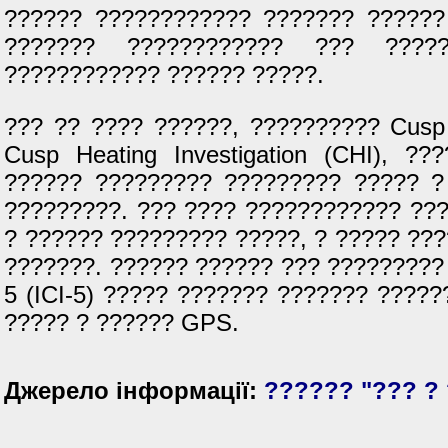
?????? ???????????? ??????? ??????
??????? ???????????? ??? ?????
???????????? ?????? ?????.
??? ?? ???? ??????, ?????????? Cusp
Cusp Heating Investigation (CHI), ?
?????? ????????? ????????? ????? ?
?????????. ??? ???? ???????????? ??
? ?????? ????????? ?????, ? ????? ??
???????. ?????? ?????? ??? ????????? Inv
5 (ICI-5) ????? ??????? ??????? ????
????? ? ?????? GPS.
Джерело інформації:
?????? "??? ?