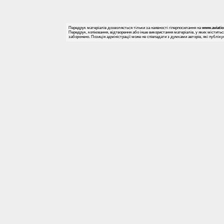
Передрук матеріалів дозволяється тільки за наявності гіперпосилання на
www.aviati
Передрук, копіювання, відтворення або інше використання матеріалів, у яких міститьс
заборонено. Позиція адміністрації може не співпадати з думками авторів, які публіку