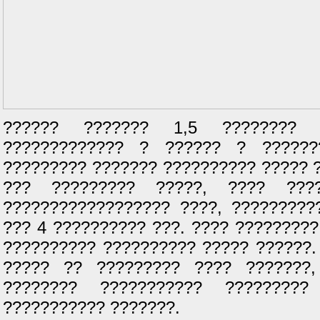
?????? ??????? 1,5 ???????? 
????????????? ? ?????? ? ??????
????????? ??????? ?????????? ????? 
??? ????????? ?????, ???? ???
?????????????????? ????, ?????????
??? 4 ?????????? ???. ???? ????????
?????????? ?????????? ????? ??????.
????? ?? ????????? ???? ???????,
???????? ??????????? ????????
??????????? ???????.